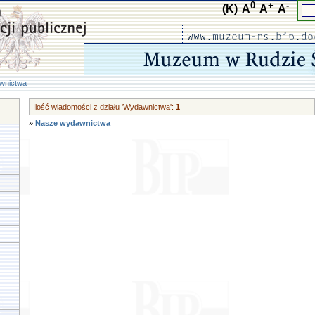
0
+
-
(K)
A
A
A
wnictwa
Ilość wiadomości z działu 'Wydawnictwa':
1
»
Nasze wydawnictwa