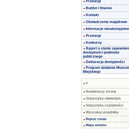
Przetargi
Budżet i finanse
Kontakt
Oświadczenia majątkowe
Informacje nieudostępnio
Przetargi
Konkursy
Raport o stanie zapewnien
dostępności podmiotu
publicznego
Deklaracja dostępności
Program działania Muzeu
Miejskiego
#
Redaktorzy strony
Statystyka odwiedzin
Statystyka czytalności
Wyszukaj urzędnika
Rejestr zmian
Mapa serwisu