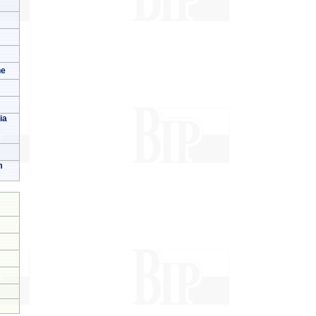
ne
ia
m