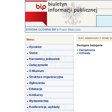
STRONA GŁÓWNA BIP
»
Prawo Miejscowe
Ilość wiadomości z działu '
Menu:
Dostępne kategorie
Dyrektor
»
Zarządzenia
Statut
»
Uchwały
Kierownicy jednostek
Zadaj pytanie
O Muzeum
Struktura organizacyjna
Ogłoszenia
Edukacja
Konkursy
Wydawnictwa
Konferencje, wykłady